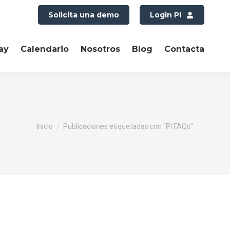
Solicita una demo
Login PI
ay
Calendario
Nosotros
Blog
Contacta
Estás aquí:
Inicio
Publicaciones etiquetadas con "PI FAQs"