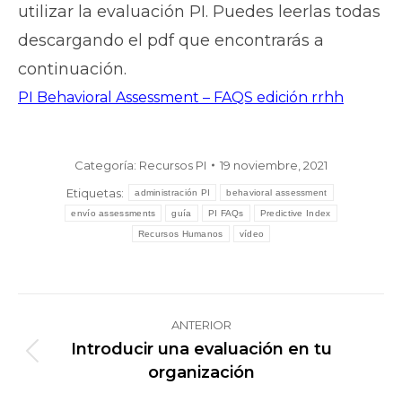
utilizar la evaluación PI. Puedes leerlas todas
descargando el pdf que encontrarás a
continuación.
PI Behavioral Assessment – FAQS edición rrhh
Categoría:
Recursos PI
19 noviembre, 2021
Etiquetas:
administración PI
behavioral assessment
envío assessments
guía
PI FAQs
Predictive Index
Recursos Humanos
vídeo
Navegación
ANTERIOR
entre
Introducir una evaluación en tu
Publicación
publicaciones
organización
anterior: