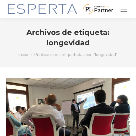
Archivos de etiqueta:
longevidad
Estás aquí:
Inicio
Publicaciones etiquetadas con "longevidad"