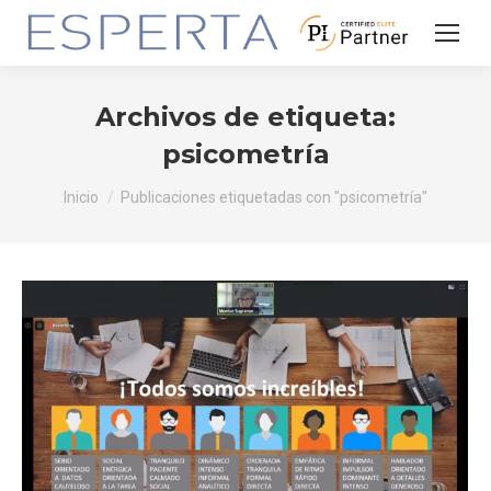
Archivos de etiqueta:
psicometría
Estás aquí:
Inicio
Publicaciones etiquetadas con "psicometría"