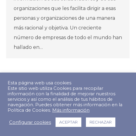
organizaciones que les facilita dirigir a esas
personas y organizaciones de una manera
más racional y objetiva. Un creciente
número de empresas de todo el mundo han
hallado en…
Esta página web usa cookies
Este sitio web utiliza Cookies para recopilar
© Copyright 2022 The Predictive Index. Todos los derechos
información con la finalidad de mejorar nuestros
reservados.
servicios y así como el análisis de tus hábitos de
Footer Menu
navegación. Puedes obtener más información en la
Política de Cookies.
Más información
Configurar cookies
ACEPTAR
RECHAZAR