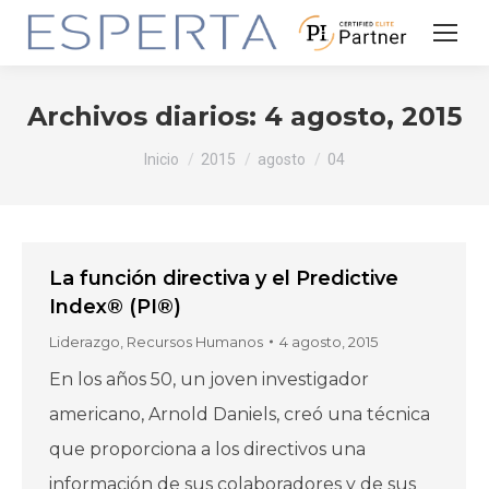
Archivos diarios:
4 agosto, 2015
Estás aquí:
Inicio
2015
agosto
04
La función directiva y el Predictive
Index® (PI®)
Liderazgo
,
Recursos Humanos
4 agosto, 2015
En los años 50, un joven investigador
americano, Arnold Daniels, creó una técnica
que proporciona a los directivos una
información de sus colaboradores y de sus