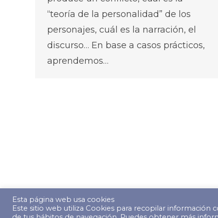
“teoría de la personalidad” de los
personajes, cuál es la narración, el
discurso… En base a casos prácticos,
aprendemos…
Esta página web usa cookies
Este sitio web utiliza Cookies para recopilar información co
© Copyright 2022 The Predictive Index. Todos los derecho
de tus hábitos de navegación. Puedes obtener más inform