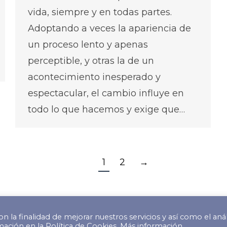
vida, siempre y en todas partes.
Adoptando a veces la apariencia de
un proceso lento y apenas
perceptible, y otras la de un
acontecimiento inesperado y
espectacular, el cambio influye en
todo lo que hacemos y exige que…
1
2
→
n la finalidad de mejorar nuestros servicios y así como el anál
s reservados.
ación en la Política de Cookies.
Más información