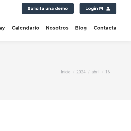
Solicita una demo
Login PI
ay
Calendario
Nosotros
Blog
Contacta
Estás aquí:
Inicio
2024
abril
16