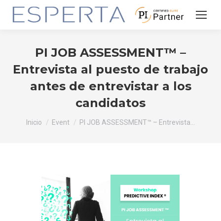
PI JOB ASSESSMENT™ –
Entrevista al puesto de trabajo
antes de entrevistar a los
candidatos
Estás aquí:
Inicio
Event
PI JOB ASSESSMENT™ – Entrevista…