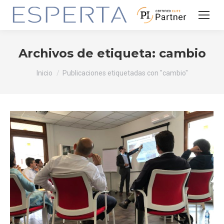
Archivos de etiqueta:
cambio
Estás aquí:
Inicio
Publicaciones etiquetadas con "cambio"