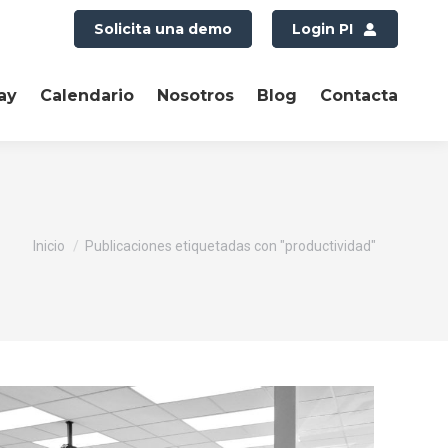
Solicita una demo
Login PI
ay
Calendario
Nosotros
Blog
Contacta
Estás aquí:
Inicio
Publicaciones etiquetadas con "productividad"