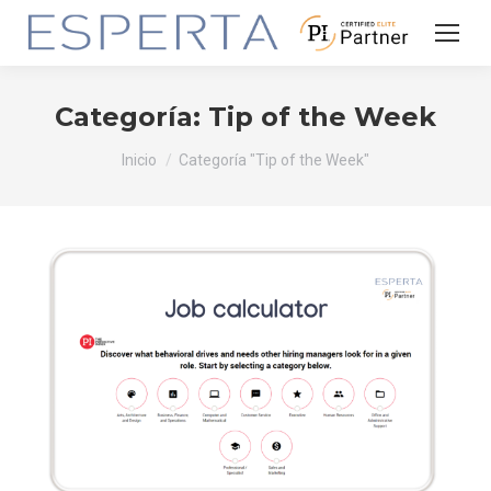
Categoría:
Tip of the Week
Estás aquí:
Inicio
Categoría "Tip of the Week"