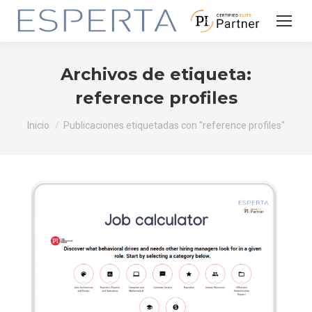
Archivos de etiqueta:
reference profiles
Estás aquí:
Inicio
Publicaciones etiquetadas con "reference profiles"