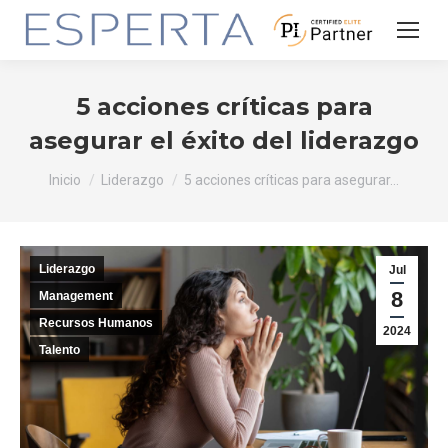
5 acciones críticas para
asegurar el éxito del liderazgo
Estás aquí:
Inicio
Liderazgo
5 acciones críticas para asegurar…
Liderazgo
Jul
8
Management
Recursos Humanos
2024
Talento