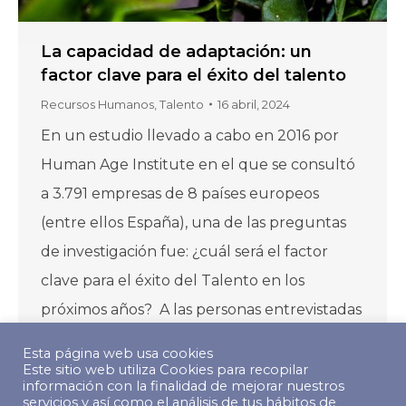
La capacidad de adaptación: un
factor clave para el éxito del talento
Recursos Humanos
,
Talento
16 abril, 2024
En un estudio llevado a cabo en 2016 por
Human Age Institute en el que se consultó
a 3.791 empresas de 8 países europeos
(entre ellos España), una de las preguntas
de investigación fue: ¿cuál será el factor
clave para el éxito del Talento en los
próximos años? A las personas entrevistadas
se les pidió…
Esta página web usa cookies
Este sitio web utiliza Cookies para recopilar
información con la finalidad de mejorar nuestros
servicios y así como el análisis de tus hábitos de