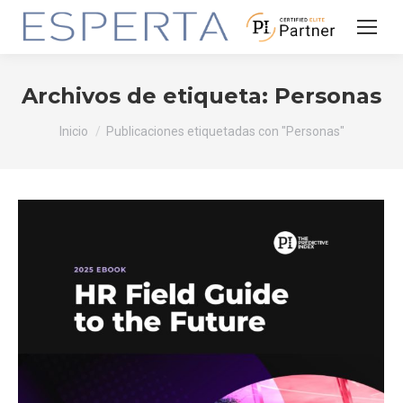
Archivos de etiqueta:
Personas
Estás aquí:
Inicio
Publicaciones etiquetadas con "Personas"