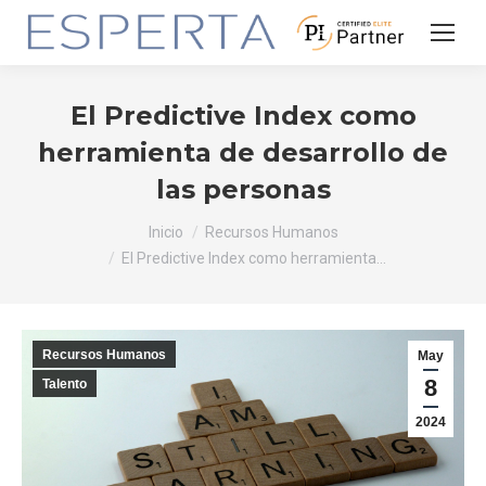
El Predictive Index como
herramienta de desarrollo de
las personas
Estás aquí:
Inicio
Recursos Humanos
El Predictive Index como herramienta…
Recursos Humanos
May
8
Talento
2024