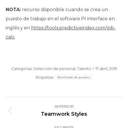
NOTA:
recurso disponible cuando se crea un
puesto de trabajo en el software PI interface en
inglés y en
https://tools.predictiveindex.com/job-
calc
Categorías:
Selección de personal
,
Talento
17 abril, 2019
Etiquetas:
Benchmark de puestos
Navegación
ANTERIOR
entre
Teamwork Styles
Publicación
publicaciones
anterior:
SIGUIENTE