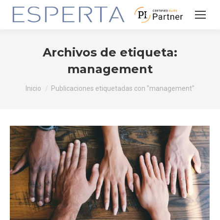
Archivos de etiqueta:
management
Estás aquí:
Inicio
Publicaciones etiquetadas con "management"