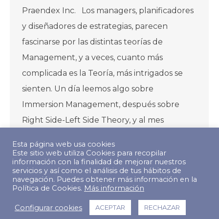
Praendex Inc. Los managers, planificadores
y diseñadores de estrategias, parecen
fascinarse por las distintas teorías de
Management, y a veces, cuanto más
complicada es la Teoría, más intrigados se
sienten. Un día leemos algo sobre
Immersion Management, después sobre
Right Side-Left Side Theory, y al mes
siguiente descubrimos…
Esta página web usa cookies
Este sitio web utiliza Cookies para recopilar
información con la finalidad de mejorar nuestros
servicios y así como el análisis de tus hábitos de
navegación. Puedes obtener más información en la
Política de Cookies.
Más información
© Copyright 2022 The Predictive Index. Todos los derechos
Configurar cookies
ACEPTAR
RECHAZAR
reservados.