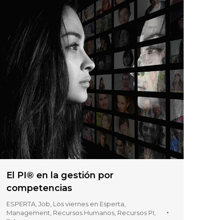
El PI® en la gestión por
competencias
ESPERTA
,
Job
,
Los viernes en Esperta
,
Management
,
Recursos Humanos
,
Recursos PI
,