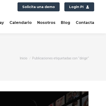
Solicita una demo
Login PI
ay
Calendario
Nosotros
Blog
Contacta
Estás aquí:
Inicio
Publicaciones etiquetadas con "dirigir"