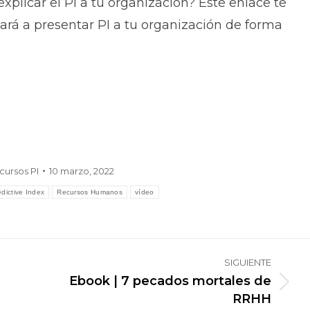
explicar el PI a tu organización? Este enlace te
dará a presentar PI a tu organización de forma
cursos PI
10 marzo, 2022
edictive Index
Recursos Humanos
vídeo
SIGUIENTE
Ebook | 7 pecados mortales de
Publicación
RRHH