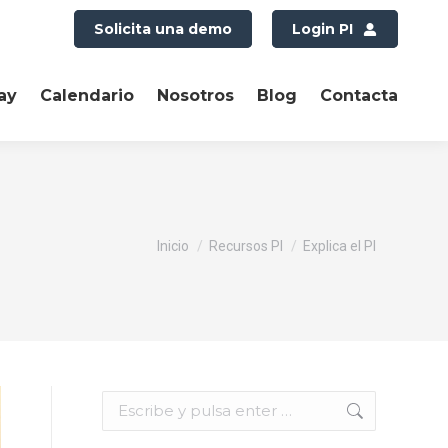
Solicita una demo
Login PI
ay
Calendario
Nosotros
Blog
Contacta
Estás aquí:
Inicio
Recursos PI
Explica el PI
Buscar: