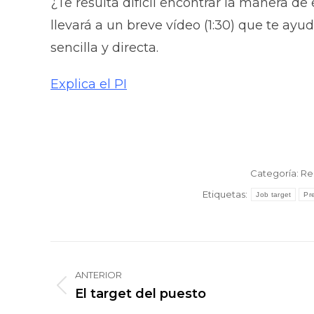
¿Te resulta difícil encontrar la manera de 
llevará a un breve vídeo (1:30) que te ayu
sencilla y directa.
Explica el PI
Categoría:
Re
Etiquetas:
Job target
Pr
Navegación
entre
ANTERIOR
El target del puesto
Publicación
publicaciones