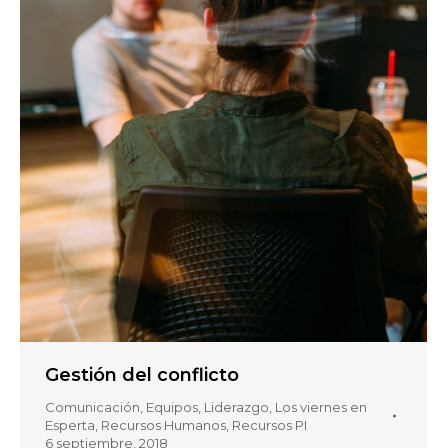
Gestión del conflicto
Comunicación
,
Equipos
,
Liderazgo
,
Los viernes en
Esperta
,
Recursos Humanos
,
Recursos PI
6 septiembre, 2018