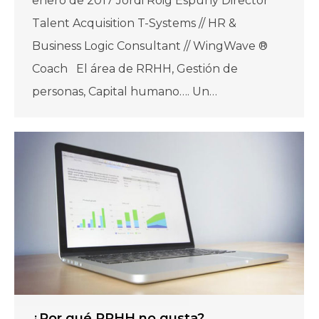
enero de 2017 Jordi Roig Espuny Director
Talent Acquisition T-Systems // HR &
Business Logic Consultant // WingWave ®
Coach El área de RRHH, Gestión de
personas, Capital humano…. Un…
¿Por qué RRHH no gusta?