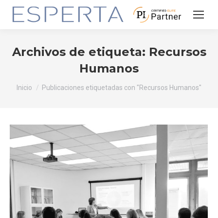
Archivos de etiqueta:
Recursos
Humanos
Estás aquí:
Inicio
Publicaciones etiquetadas con "Recursos Humanos"